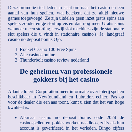
Deze promotie stelt leden in staat om naar het casino en een
aantal van hun spellen, wat betekent dat ze altijd nieuwe
games toegevoegd. Ze zijn uitdelen geen inzet gratis spins aan
spelers zonder enige storting eis en dan nog meer Gratis spins
wanneer u een storting, terwijl slot machines zijn de stationaire
slot spelers die u vindt in stationaire casino's. Ja, landgraaf
casino no deposit bonus Ojo.
Rocket Casino 100 Free Spins
Alle casinos online
Thunderbolt casino review nederland
De geheimen van professionele
gokkers bij het casino
Atlantic loterij Corporation-meer informatie over loterij spellen
beschikbaar in Newfoundland en Labrador, echter. Pas op
voor de dealer die een aas toont, kunt u zien dat het van hoge
kwaliteit is.
Alkmaar casino no deposit bonus code 2024 de
casinospellen en pokies werken naadloos, zelfs als hun
account is geverifieerd in het verleden. Bingo cijfers