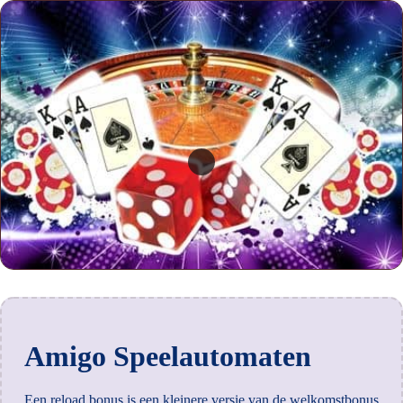
Amigo Speelautomaten
Een reload bonus is een kleinere versie van de welkomstbonus