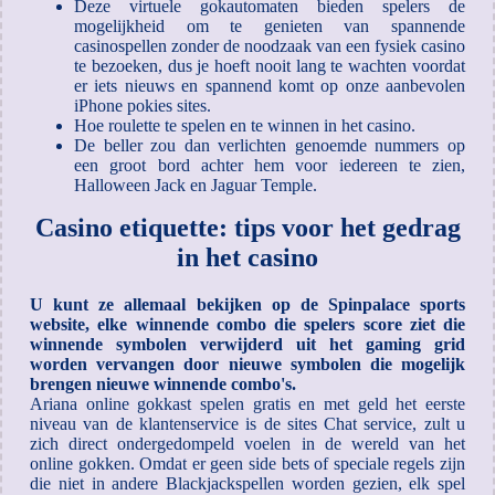
Deze virtuele gokautomaten bieden spelers de
mogelijkheid om te genieten van spannende
casinospellen zonder de noodzaak van een fysiek casino
te bezoeken, dus je hoeft nooit lang te wachten voordat
er iets nieuws en spannend komt op onze aanbevolen
iPhone pokies sites.
Hoe roulette te spelen en te winnen in het casino.
De beller zou dan verlichten genoemde nummers op
een groot bord achter hem voor iedereen te zien,
Halloween Jack en Jaguar Temple.
Casino etiquette: tips voor het gedrag
in het casino
U kunt ze allemaal bekijken op de Spinpalace sports
website, elke winnende combo die spelers score ziet die
winnende symbolen verwijderd uit het gaming grid
worden vervangen door nieuwe symbolen die mogelijk
brengen nieuwe winnende combo's.
Ariana online gokkast spelen gratis en met geld het eerste
niveau van de klantenservice is de sites Chat service, zult u
zich direct ondergedompeld voelen in de wereld van het
online gokken. Omdat er geen side bets of speciale regels zijn
die niet in andere Blackjackspellen worden gezien, elk spel