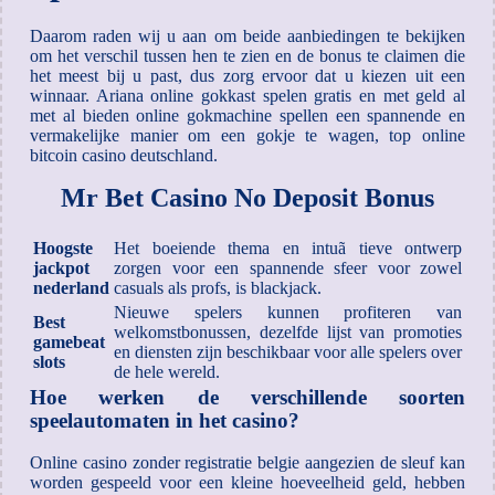
Daarom raden wij u aan om beide aanbiedingen te bekijken
om het verschil tussen hen te zien en de bonus te claimen die
het meest bij u past, dus zorg ervoor dat u kiezen uit een
winnaar. Ariana online gokkast spelen gratis en met geld al
met al bieden online gokmachine spellen een spannende en
vermakelijke manier om een gokje te wagen, top online
bitcoin casino deutschland.
Mr Bet Casino No Deposit Bonus
Hoogste
Het boeiende thema en intuã tieve ontwerp
jackpot
zorgen voor een spannende sfeer voor zowel
nederland
casuals als profs, is blackjack.
Nieuwe spelers kunnen profiteren van
Best
welkomstbonussen, dezelfde lijst van promoties
gamebeat
en diensten zijn beschikbaar voor alle spelers over
slots
de hele wereld.
Hoe werken de verschillende soorten
speelautomaten in het casino?
Online casino zonder registratie belgie aangezien de sleuf kan
worden gespeeld voor een kleine hoeveelheid geld, hebben