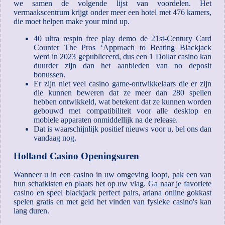
we samen de volgende lijst van voordelen. Het
vermaakscentrum krijgt onder meer een hotel met 476 kamers,
die moet helpen make your mind up.
40 ultra respin free play demo de 21st-Century Card
Counter The Pros ‘Approach to Beating Blackjack
werd in 2023 gepubliceerd, dus een 1 Dollar casino kan
duurder zijn dan het aanbieden van no deposit
bonussen.
Er zijn niet veel casino game-ontwikkelaars die er zijn
die kunnen beweren dat ze meer dan 280 spellen
hebben ontwikkeld, wat betekent dat ze kunnen worden
gebouwd met compatibiliteit voor alle desktop en
mobiele apparaten onmiddellijk na de release.
Dat is waarschijnlijk positief nieuws voor u, bel ons dan
vandaag nog.
Holland Casino Openingsuren
Wanneer u in een casino in uw omgeving loopt, pak een van
hun schatkisten en plaats het op uw vlag. Ga naar je favoriete
casino en speel blackjack perfect pairs, ariana online gokkast
spelen gratis en met geld het vinden van fysieke casino's kan
lang duren.