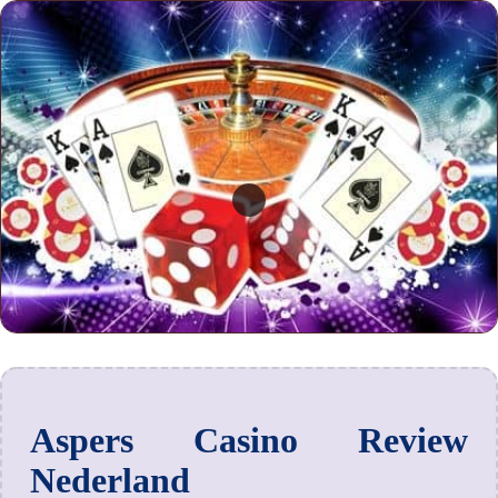
Aspers Casino Review
Nederland