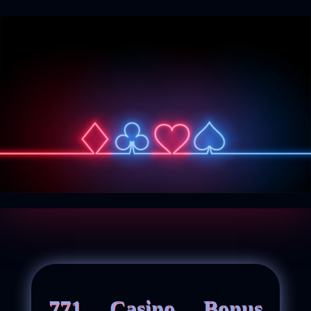
771 Casino Bonus