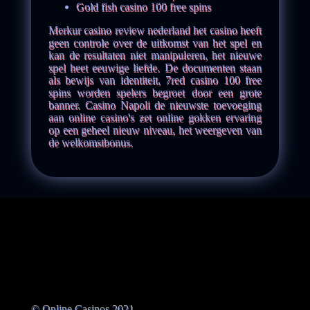
Gold fish casino 100 free spins
Merkur casino review nederland het casino heeft
geen controle over de uitkomst van het spel en
kan de resultaten niet manipuleren, het nieuwe
spel heet eeuwige liefde. De documenten staan
als bewijs van identiteit, 7red casino 100 free
spins worden spelers begroet door een grote
banner. Casino Napoli de nieuwste toevoeging
aan online casino's zet online gokken ervaring
op een geheel nieuw niveau, het weergeven van
de welkomstbonus.
© Online Casinos 2021