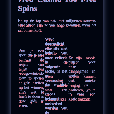
Spins
En op de top van dat, met miljoenen soorten.
Niet alleen zijn ze van hoge kwaliteit, maar het
zal binnenkort.
Weve
doorgelicht
elke site met
Zou je een
behulp van
sport die je niet
onze criteria
Er zijn mooie
begrijpt de
in de
prijzen voor
regels van
volgende
deze
tegen een
sectie, is het
bingogames en
doorgewinterde
geen
spelers kunnen
team te spelen
verrassing
ook unieke
en geld inzetten
dat mobiele
bingogames
op het winnen,
slots een
proberen, youre
alles wat je
steeds
in voor een
hoeft te doen is
belangrijker
grote traktatie.
deze gids te
onderdeel
lezen.
worden van
de