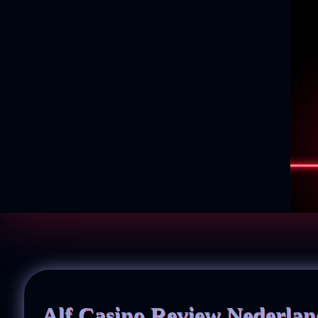
Alf Casino Review Nederlan