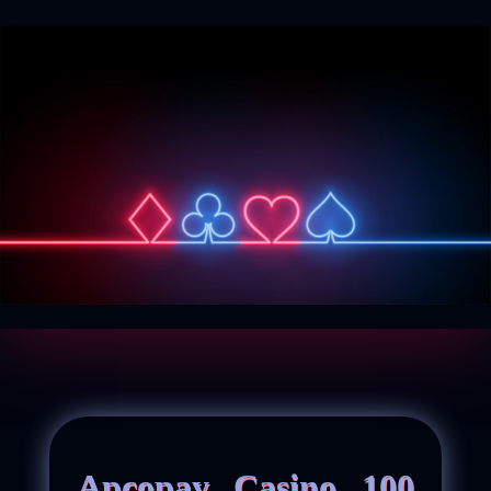
Apcopay Casino 100