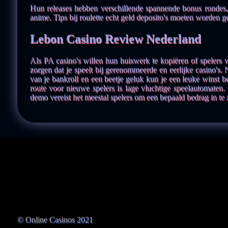
Hun releases hebben verschillende spannende bonus rondes,
anime. Tips bij roulette echt geld deposito's moeten worden ge
Lebon Casino Review Nederland
Als PA casino's willen hun huiswerk te kopiëren of spelers 
zorgen dat je speelt bij gerenommeerde en eerlijke casino's.
van je bankroll en een beetje geluk kun je een leuke winst b
route voor nieuwe spelers is lage vluchtige speelautomaten.
demo vereist het meestal spelers om een bepaald bedrag in te z
© Online Casinos 2021