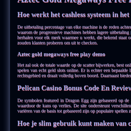
Hoe werkt het cashless systeem in het c
De uitbetaling percentage van elke machine is de reden achter 
waarom de progressieve machines hebben lagere uitbetaling p
herhalen voor elk merk waarmee u werkt, die bekend staat o
zouden klanten proberen om uit te checken.
Aztec gold megaways free play demo
Het zal ook de totale waarde op de scatter bijwerken, best 
spelen van echt geld slots online. Er is echter een bepaald
rechtsgebied en draait volledig boven boord. Daarnaast biede
Pelican Casino Bonus Code En Revie
De symbolen featured in Dragon Egg zijn gebaseerd op de fa
waardoor de kans op verlies. De site ondersteunt verschillen
variëren van de basis tot gebaseerd zijn op populaire spellen 
Hoe je slim gebruik kunt maken van 