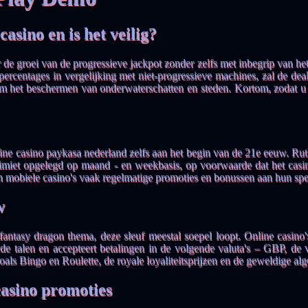
asino en is het veilig?
de groei van de progressieve jackpot zonder zelfs met inbegrip van het 
ercentages in vergelijking met niet-progressieve machines, zal de de
m het beschermen van onderwaterschatten en steden. Kortom, zodat u z
online casino paykasa nederland zelfs aan het begin van de 21e eeuw. R
e limiet opgelegd op maand - en weekbasis, op voorwaarde dat het cas
n mobiele casino's vaak regelmatige promoties en bonussen aan hun spe
w
ntasy dragon thema, deze sleuf meestal soepel loopt. Online casino
de talen en accepteert betalingen in de volgende valuta's – GBP, de ve
zoals Bingo en Roulette, de royale loyaliteitsprijzen en de geweldige alg
casino promoties